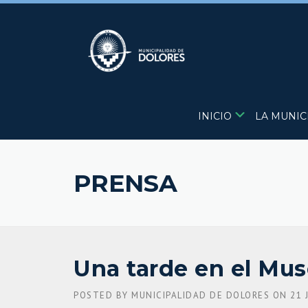
Skip
to
content
INICIO
LA MUNIC
PRENSA
Una tarde en el Mu
POSTED BY
MUNICIPALIDAD DE DOLORES
ON
21 