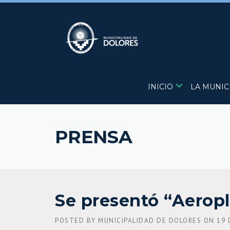
Skip
to
content
INICIO
LA MUNIC
PRENSA
Se presentó “Aeropl
POSTED BY
MUNICIPALIDAD DE DOLORES
ON
19 