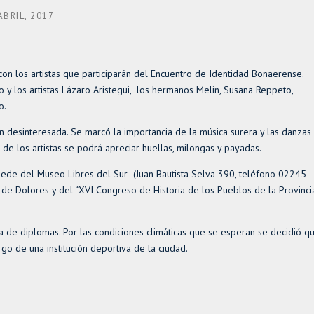
ABRIL, 2017
con los artistas que participarán del Encuentro de Identidad Bonaerense.
 y los artistas Lázaro Aristegui, los hermanos Melin, Susana Reppeto,
o.
ón desinteresada. Se marcó la importancia de la música surera y las danzas
 de los artistas se podrá apreciar huellas, milongas y payadas.
a sede del Museo Libres del Sur (Juan Bautista Selva 390, teléfono 02245
de Dolores y del “XVI Congreso de Historia de los Pueblos de la Provinci
ga de diplomas. Por las condiciones climáticas que se esperan se decidió q
go de una institución deportiva de la ciudad.