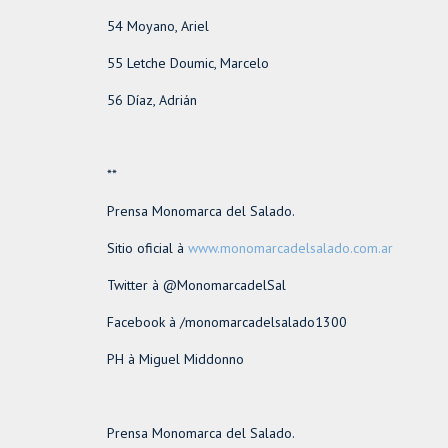
54 Moyano, Ariel
55 Letche Doumic, Marcelo
56 Díaz, Adrián
**
Prensa Monomarca del Salado.
Sitio oficial à
www.monomarcadelsalado.com.ar
Twitter à @MonomarcadelSal
Facebook à /monomarcadelsalado1300
PH à Miguel Middonno
Prensa Monomarca del Salado.