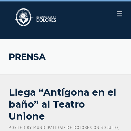
Skip
to
content
PRENSA
Llega “Antígona en el
baño” al Teatro
Unione
POSTED BY
MUNICIPALIDAD DE DOLORES
ON
30 JULIO,