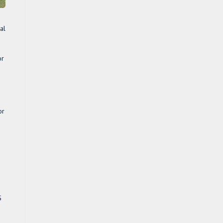
al
or
o
or
5