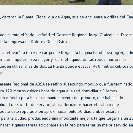
visitaron la Planta Clocal y la de Agua, que se encuentra a orillas del Can
enimiento Alfredo Hatfield, el Gerente Regional Jorge Olaizola, el Direct
de la empresa en Dolores Omar Ostruit.
se elevará la torre de carga que llega a la Laguna Facultativa, agregand
ería de impulsión sea mayor y retire el líquido de las redes mucho más
pueden utilizar más de dos. La Planta puede evacuar 470 metros cúbicos p
”.
Gerente Regional de ABSA se refirió al segundo módulo que fue terminado
rá 120 metros cúbicos hora de agua a la red domiciliaria. “Hemos
do módulo para hacer un mantenimiento del primero, que había sido
lidad de sacarlo de servicio, ahora decidimos hacer el trabajo que
r módulo este reparado, en aproximadamente 30 días, ambos estarán
 para la ciudad, produciendo una importante mejora, la que llegará a un 2
cer algunas tareas adicionales en la red para tener un mejor servicio en