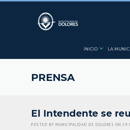
Skip
to
content
INICIO
LA MUNIC
PRENSA
El Intendente se re
POSTED BY
MUNICIPALIDAD DE DOLORES
ON
19 