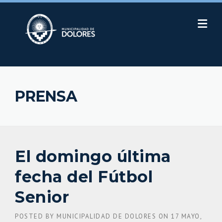
Skip
to
content
PRENSA
El domingo última
fecha del Fútbol
Senior
POSTED BY
MUNICIPALIDAD DE DOLORES
ON
17 MAYO,