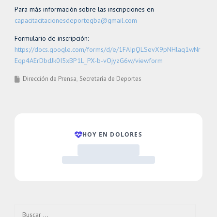
Para más información sobre las inscripciones en
capacitacitacionesdeportegba@gmail.com
Formulario de inscripción:
https://docs.google.com/forms/d/e/1FAIpQLSevX9pNHlaq1wNr
Eqp4AErDbdJk0I5xBP1L_PX-b-vOjyzG6w/viewform
Dirección de Prensa
Secretaría de Deportes
Buscar: