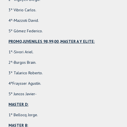
3º Vibrio Carlos.
4º-Mazzoti David.
5º Gómez Federico.
PROMO,JUVENILES 98,99,00 ,MASTER A Y ELITE:
1º-Sivori Ariel.
2º-Burgos Brain.
3º Talarico Roberto.
4ºFraysser Agustín.
5º Juncos Javier-
MASTER D:
1º Bellocq Jorge.
MASTER B: