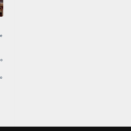
de
ño
so