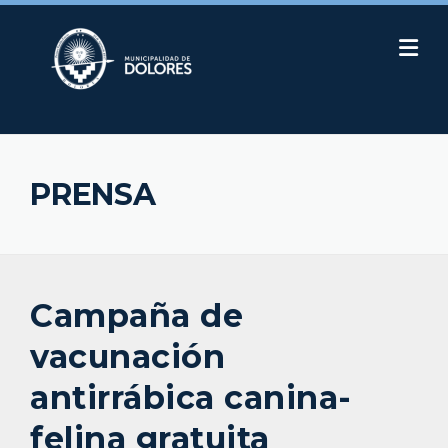
Skip
to
content
PRENSA
Campaña de
vacunación
antirrábica canina-
felina gratuita