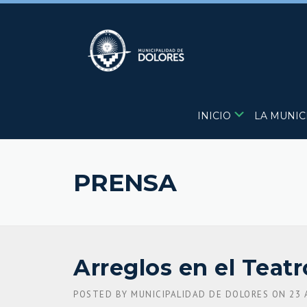
Skip
to
content
INICIO
LA MUNIC
PRENSA
Arreglos en el Teat
POSTED BY
MUNICIPALIDAD DE DOLORES
ON
23 