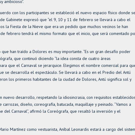
y ambicioso”.
erdo con los participantes se estableció el nuevo espacio físico donde s
fe de Gabinete expresó que “el 9, 10 y 11 de febrero se llevará a cabo el
mos la Fiesta de la Nieve que era un pedido que muchos vecinos le han
8 de febrero tendrá el mismo formato que el inicio, que será comentado po
to que han traído a Dolores es muy importante. “Es un gran desafío poder
ógrafa, que continuó diciendo “la idea consta de cuatro áreas
a para que el Carnaval se jerarquice. Elegimos el nombre comercial para qu
ue se desarrolla el espectáculo. Se llevará a cabo en el Predio del Antú
n los primeros habitantes de la ciudad de Dolores, Antú significa sol y
n nuevo desarrollo, respetando la idiosincrasia, con requisitos establecidos
e carrozas, diseño, coreografía, batucada, maquillaje y peinado. “Vamos a
 del Carnaval”, afirmó la Coreógrafa, que resaltó la inversión y el
ario Martínez como vestuarista, Aníbal Leonardis estará a cargo del siste