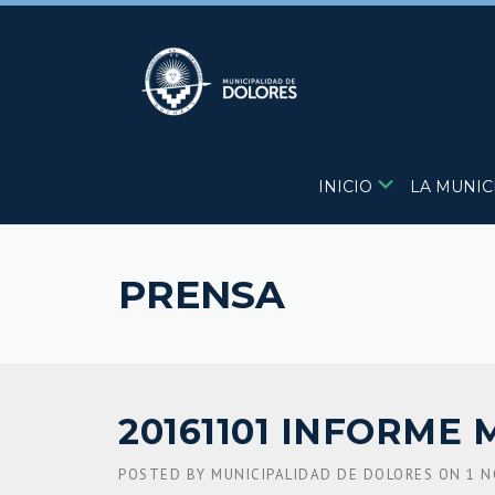
Skip
to
content
INICIO
LA MUNIC
PRENSA
20161101 INFORME M
POSTED BY
MUNICIPALIDAD DE DOLORES
ON
1 N