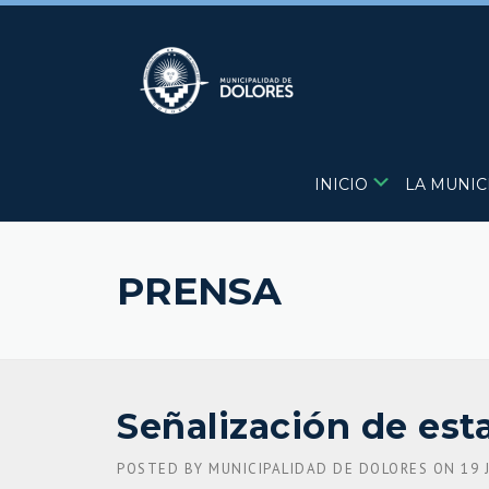
Skip
to
content
INICIO
LA MUNIC
PRENSA
Señalización de es
POSTED BY
MUNICIPALIDAD DE DOLORES
ON
19 