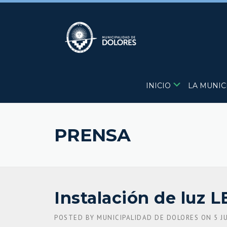
Skip
to
content
INICIO
LA MUNIC
PRENSA
Instalación de luz 
POSTED BY
MUNICIPALIDAD DE DOLORES
ON
5 J