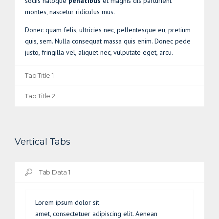
sociis natoque
penatibus
et magnis dis parturient
montes, nascetur ridiculus mus.
Donec quam felis, ultricies nec, pellentesque eu, pretium
quis, sem. Nulla consequat massa quis enim. Donec pede
justo, fringilla vel, aliquet nec, vulputate eget, arcu.
Tab Title 1
Tab Title 2
Vertical Tabs
Tab Data 1
Lorem ipsum dolor sit
amet, consectetuer adipiscing elit. Aenean